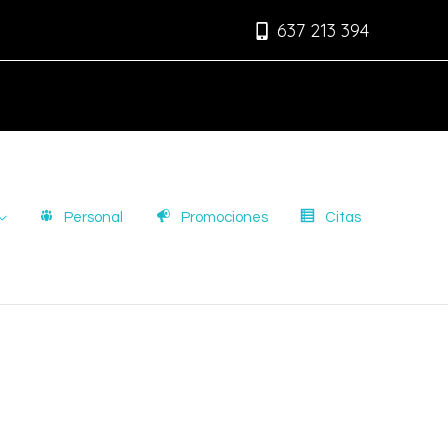
637 213 394
Personal
Promociones
Citas