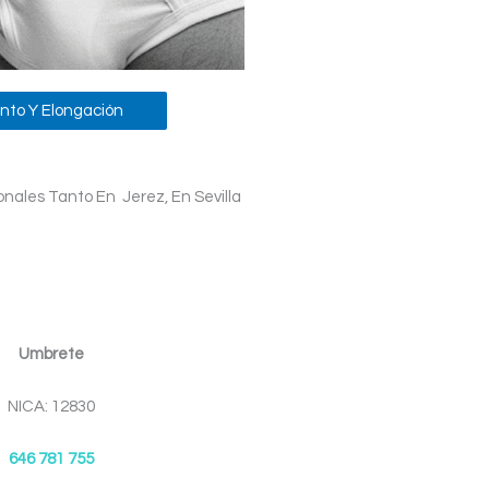
nto Y Elongación
nales Tanto En Jerez, En Sevilla
Umbrete
NICA: 12830
646 781 755