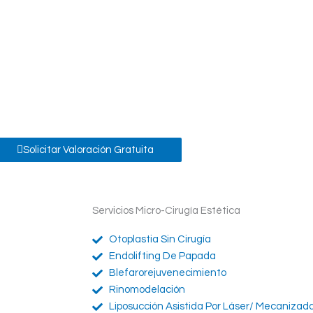
Solicitar Valoración Gratuita
Servicios Micro-Cirugía Estética
Otoplastia Sin Cirugía
Endolifting De Papada
Blefarorejuvenecimiento
Rinomodelación
Liposucción Asistida Por Láser/ Mecanizad