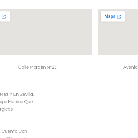
Calle Moratín Nº23
Avenid
ez Y En Sevilla,
uipo Médico Que
rgicas
a, Cuenta Con