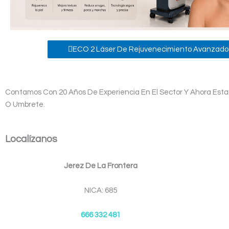
ECO 2 Láser De Rejuvenecimiento Avanzado
Contamos Con 20 Años De Experiencia En El Sector Y Ahora Estam
O Umbrete.
Localízanos
Jerez De La Frontera
NICA: 685
666 332 481