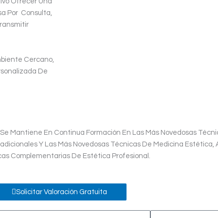
tivo Ofrecer Una
a Por Consulta,
ansmitir
mbiente Cercano,
sonalizada De
e Se Mantiene En Continua Formación En Las Más Novedosas Técni
dicionales Y Las Más Novedosas Técnicas De Medicina Estética, As
cas Complementarias De Estética Profesional.
Solicitar Valoración Gratuita